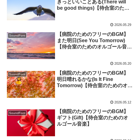
きっといいことある(There will
be good things)【待合室のため
のオルゴール音楽】
2026.05.29
【病院のためのフリーのBGM】
SoundFont
また明日(See You Tomorrow)
【待合室のためのオルゴール音
楽】
2026.05.20
【病院のためのフリーのBGM】
SoundFont
明日晴れるかな(Is It Fine
Tomorrow)【待合室のためのオル
ゴール音楽】
2026.05.12
【病院のためのフリーのBGM】
SoundFont
ギフト(Gift)【待合室のためのオ
ルゴール音楽】