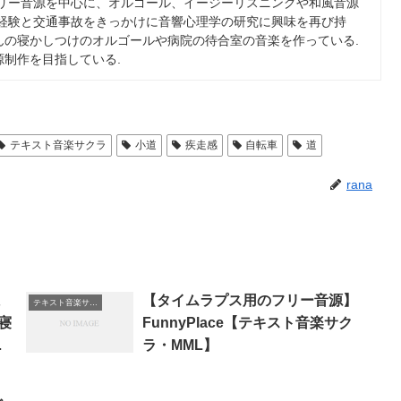
フリー音源を中心に、オルゴール、イージーリスニングや和風音源
の経験と交通事故をきっかけに音響心理学の研究に興味を再び持
んの寝かしつけのオルゴールや病院の待合室の音楽を作っている.
制作を目指している.
テキスト音楽サクラ
小道
疾走感
自転車
道
rana
ま
【タイムラプス用のフリー音源】
テキスト音楽サクラ
・寝
FunnyPlace【テキスト音楽サク
ラ・MML】