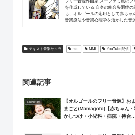
フリー音源作曲家.スーファミ風の
を作成している.自身の統合失調症
ち、オルゴールの応用として赤ちゃ
音楽療法や音楽心理学を活かした音源
テキスト音楽サクラ
midi
MML
YouTube配信
関連記事
【オルゴールのフリー音源】お
SoundFont
まごと(Mamagoto)【赤ちゃん
かしつけ・小児科・病院・待合
室・midiあり】