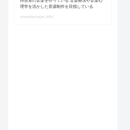
待合室の音楽を作っている.音楽療法や音楽心
理学を活かした音源制作を目指している.
soundescape.info/