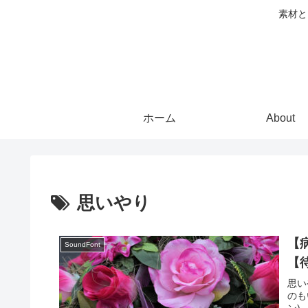
素材と
ホーム
About
思いやり
【病
SoundFont
【
思いや
のもい
ン)