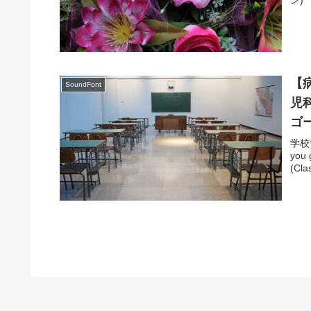
【病
SoundFont
児
ゴ
学校で
you
(C