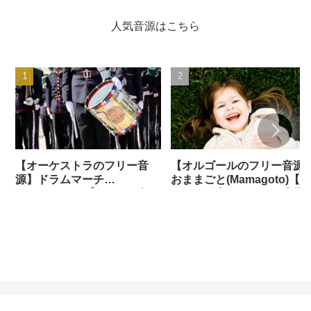
人気音源はこちら
【オーケストラのフリー音
【オルゴールのフリー音源
源】ドラムマーチ
おままごと(Mamagoto)【赤
(DrumMarch)【ドラム・打
ちゃん・寝かしつけ・小児
楽器・行進】
科・病院・待合室・midiあ
り】