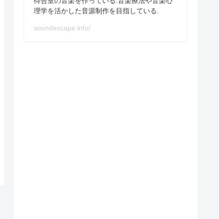
待合室の音楽を作っている.音楽療法や音楽心
理学を活かした音源制作を目指している.
soundescape.info/