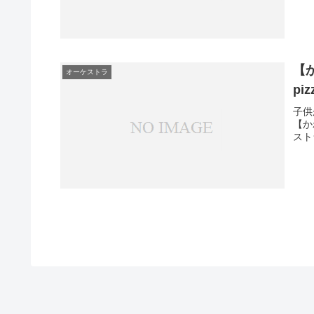
【
オーケストラ
pi
子供が
【か
スト