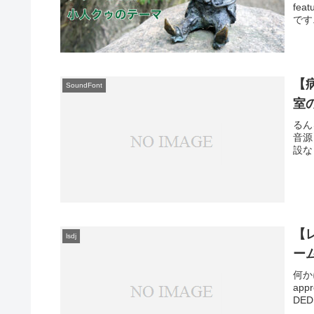
fea
です.I
【
SoundFont
室
るん
音源
設な
【
lsdj
ー
何かに
ap
DE