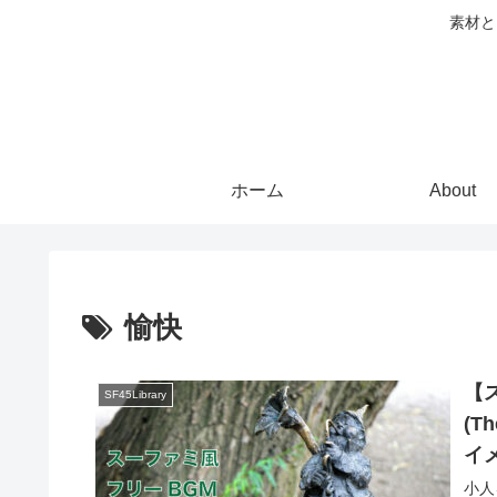
素材と
ホーム
About
愉快
【
SF45Library
(T
イメ
小人