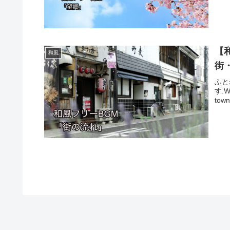
【
和風
街
ふと
す.Wh
tow