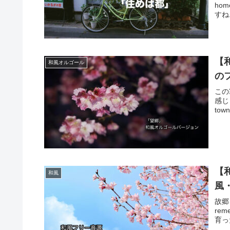
hom
すね.T
【和
和風オルゴール
のフ
この
感じます
town
【和
和風
風
故郷
rem
育っ