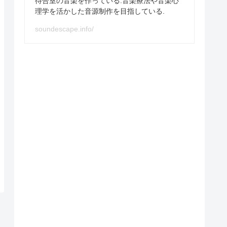
待合室の音楽を作っている.音楽療法や音楽心
理学を活かした音源制作を目指している.
soundescape.info/