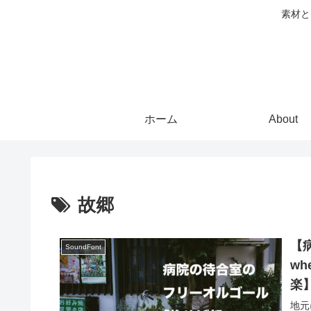
素材と
ホーム
About
故郷
【
SoundFont
wh
楽
地元