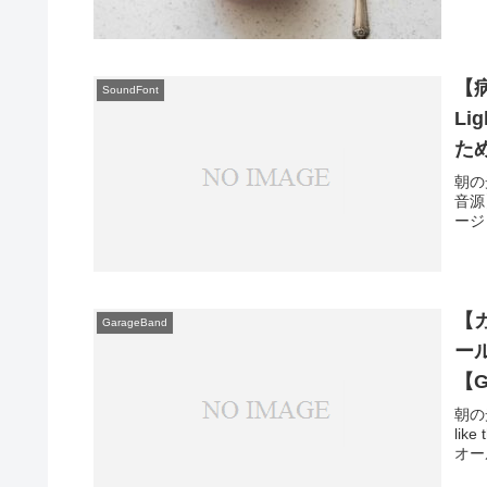
【
SoundFont
L
た
朝の光
音源
ージ
【
GarageBand
ール
【G
朝の光
lik
オール