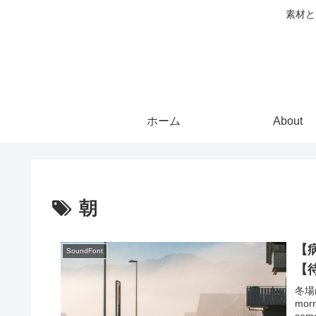
素材と
ホーム
About
朝
【病
SoundFont
【
冬場
mor
some