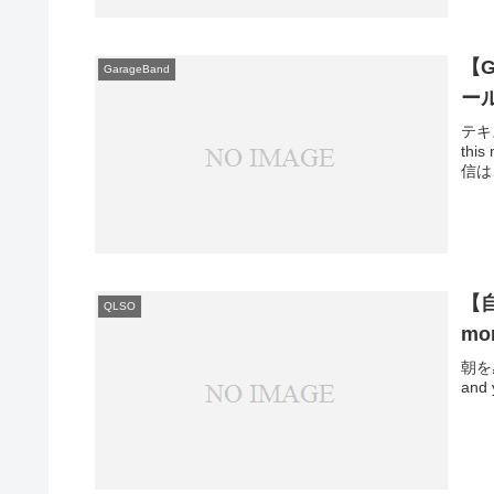
【G
GarageBand
ール
テキ
this
信は
【
QLSO
mo
朝を
an