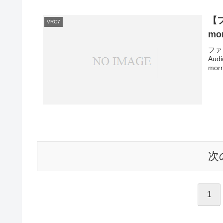
【
VRC7
mo
ファ
Au
mor
次
1