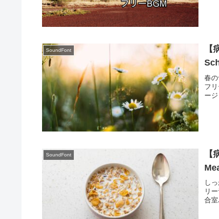
【
SoundFont
S
春の予
フリ
ージ
【
SoundFont
M
しっ
リー
合室