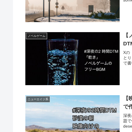
【
ノベルゲーム
D
Xの
とり
で書いて
【
ニューエイジ系
で
深夜
題で作
des