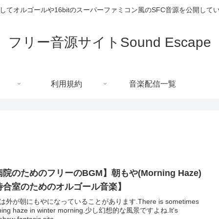
してオルゴールや16bitのスーパーファミコン風のSFC音源を公開して
フリー音源サイトSound Escape
利用規約
音楽配信一覧
院のためのフリーのBGM】朝もや(Morning Haze)
待合室のためのオルゴール音楽】
は外が朝にもやになっていることがあります.There is sometimes
ning haze in winter morning.少し幻想的な風景ですよね.It's
how fantasic site.