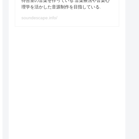
待合室の音楽を作っている.音楽療法や音楽心
理学を活かした音源制作を目指している.
soundescape.info/