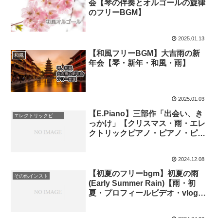
会【琴の伴奏とオルゴールの旋律
のフリーBGM】
2025.01.13
【和風フリーBGM】大吉雨の新
和風
年会【琴・新年・和風・雨】
2025.01.03
【E.Piano】三部作「出会い、き
エレクトリックピアノ
っかけ」【クリスマス・雨・エレ
クトリックピアノ・ピアノ・ピア
ノソロ・フリーBGM】
2024.12.08
【初夏のフリーbgm】初夏の雨
その他インスト
(Early Summer Rain)【雨・初
夏・プロフィールビデオ・vlog・
映像】