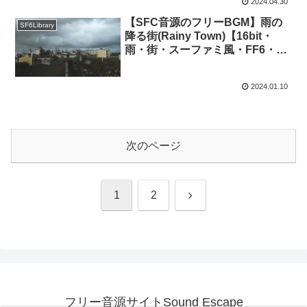
2024.04.30
【SFC音源のフリーBGM】雨の
SF6Library
降る街(Rainy Town)【16bit・
雨・街・スーファミ風・FF6・雨
街・フリー素材】
2024.01.10
次のページ
次
1
2
へ
フリー音源サイトSound Escape