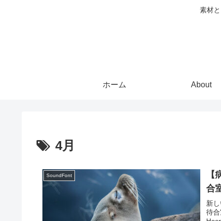
素材と
ホーム
About
4月
【病
SoundFont
合
新しい
待合
Hosp