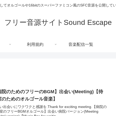
してオルゴールや16bitのスーパーファミコン風のSFC音源を公開して
フリー音源サイトSound Escape
利用規約
音楽配信一覧
院のためのフリーのBGM】出会い(Meeting)【待
室のためのオルゴール音楽】
出会いにワクワクと感謝を.Thank for exciting meeting.【病院の
室のフリーBGMオルゴール】出会い病院バージョン(Meeting
ital version)【Music Box for waitin...