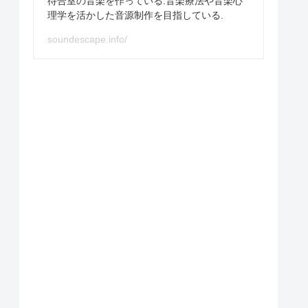
待合室の音楽を作っている.音楽療法や音楽心
理学を活かした音源制作を目指している.
soundescape.info/