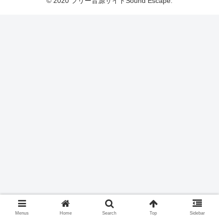
© 2020 フリー音源サイトSound Escape.
Menus
Home
Search
Top
Sidebar