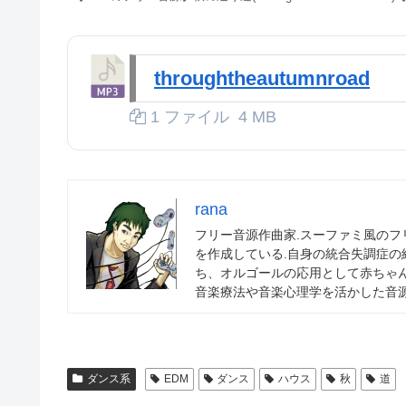
throughtheautumnroad
1 ファイル
4 MB
rana
フリー音源作曲家.スーファミ風の
を作成している.自身の統合失調症
ち、オルゴールの応用として赤ちゃ
音楽療法や音楽心理学を活かした音源
ダンス系
EDM
ダンス
ハウス
秋
道