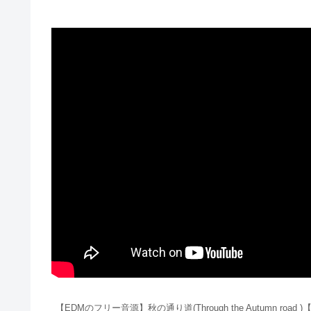
【EDMのフリー音源】秋の通り道(Through the Autumn road 