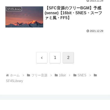
2023.11.29
【SFC音源のフリーBGM】予感
SF45Library
(sense)【16bit・SNES・スーフ
ァミ風・FF5】
2021.12.29
前
1
2
へ
ホーム
フリー音源
16bit
SNES
SF45Library