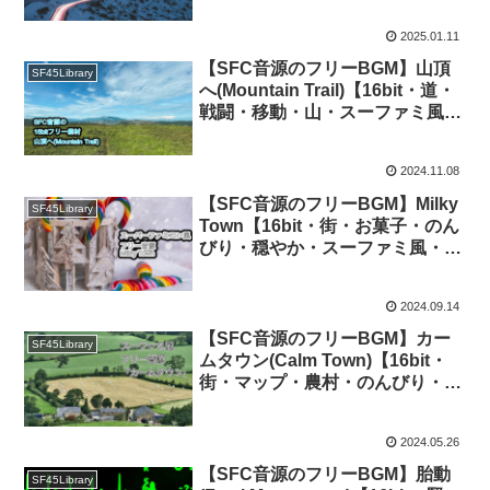
2025.01.11
【SFC音源のフリーBGM】山頂
SF45Library
へ(Mountain Trail)【16bit・道・
戦闘・移動・山・スーファミ風・
FF4・FF5】
2024.11.08
【SFC音源のフリーBGM】Milky
SF45Library
Town【16bit・街・お菓子・のん
びり・穏やか・スーファミ風・
FF5】
2024.09.14
【SFC音源のフリーBGM】カー
SF45Library
ムタウン(Calm Town)【16bit・
街・マップ・農村・のんびり・穏
やか・スーファミ風・FF5】
2024.05.26
【SFC音源のフリーBGM】胎動
SF45Library