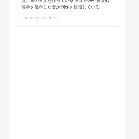
待合室の音楽を作っている.音楽療法や音楽心
理学を活かした音源制作を目指している.
soundescape.info/