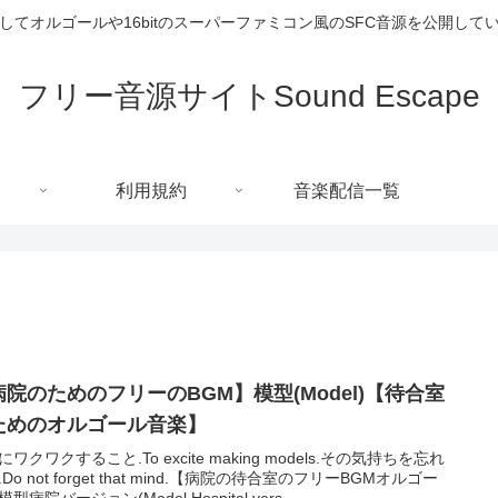
してオルゴールや16bitのスーパーファミコン風のSFC音源を公開して
フリー音源サイトSound Escape
利用規約
音楽配信一覧
病院のためのフリーのBGM】模型(Model)【待合室
ためのオルゴール音楽】
ワクワクすること.To excite making models.その気持ちを忘れ
Do not forget that mind.【病院の待合室のフリーBGMオルゴー
型病院バージョン(Model Hospital vers...