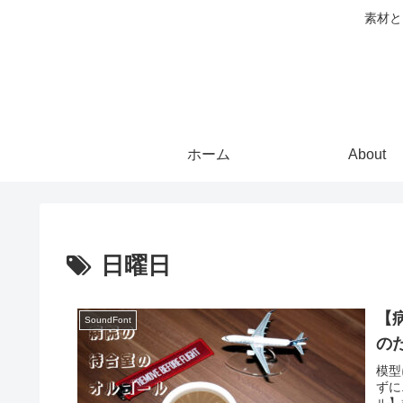
素材と
ホーム
About
日曜日
【
SoundFont
の
模型に
ずに.
ル】模