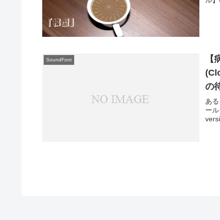
【
SoundFont
(C
の
ある
ール】
vers