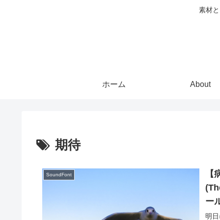
素材と
ホーム
About
期待
【
SoundFont
(T
ー
明日に