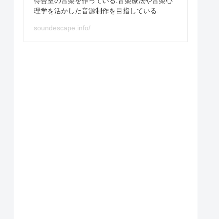
待合室の音楽を作っている.音楽療法や音楽心
理学を活かした音源制作を目指している.
soundescape.info/