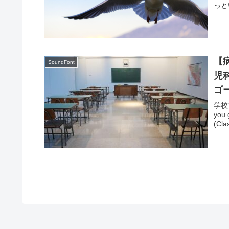
っとい
【病
SoundFont
児
ゴ
学校で
you
(C