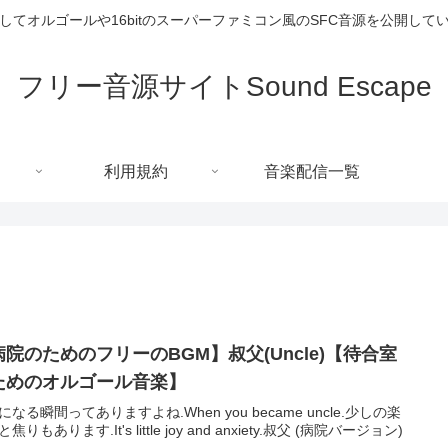
してオルゴールや16bitのスーパーファミコン風のSFC音源を公開して
フリー音源サイトSound Escape
利用規約
音楽配信一覧
病院のためのフリーのBGM】叔父(Uncle)【待合室
ためのオルゴール音楽】
になる瞬間ってありますよね.When you became uncle.少しの楽
焦りもあります.It's little joy and anxiety.叔父 (病院バージョン)