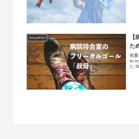
【
SoundFont
た
初夏
to 
た.Sh