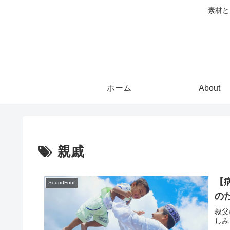
素材と
ホーム
About
親戚
【
SoundFont
の
叔父
しみと