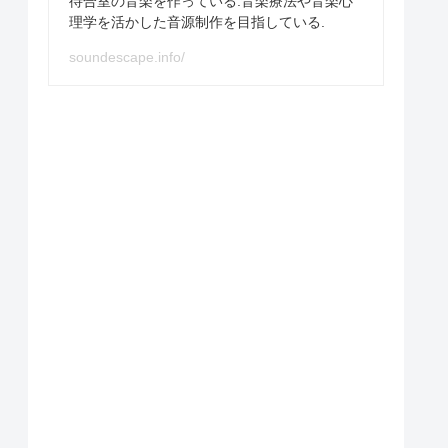
待合室の音楽を作っている.音楽療法や音楽心
理学を活かした音源制作を目指している.
soundescape.info/