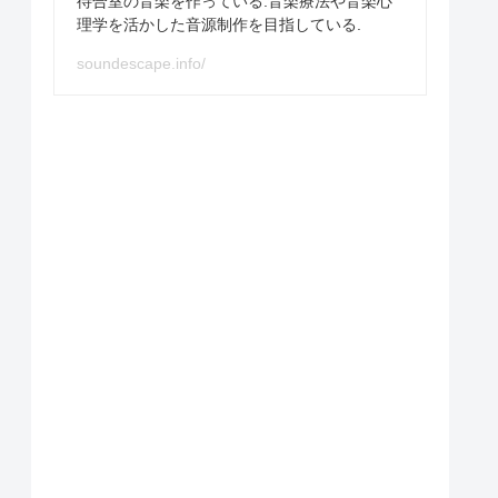
待合室の音楽を作っている.音楽療法や音楽心
理学を活かした音源制作を目指している.
soundescape.info/