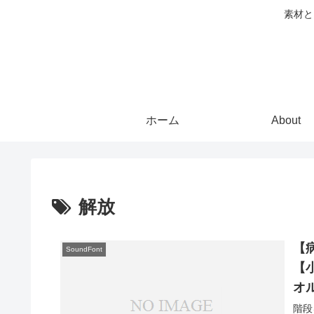
素材と
ホーム
About
解放
【病
SoundFont
【
オ
階段を