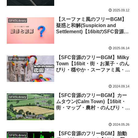
2025.09.12
【スーファミ風のフリーBGM】
SF45Library
疑惑と和解(Suspicion and
Settlement)【16bitのSFC音源の
レトロゲームのイメージ】 #スー
パーゲ制デー 2025/06/14
2025.06.14
【SFC音源のフリーBGM】Milky
SF45Library
Town【16bit・街・お菓子・のん
びり・穏やか・スーファミ風・
FF5】
2024.09.14
【SFC音源のフリーBGM】カー
SF45Library
ムタウン(Calm Town)【16bit・
街・マップ・農村・のんびり・穏
やか・スーファミ風・FF5】
2024.05.26
【SFC音源のフリーBGM】胎動
SF45Library