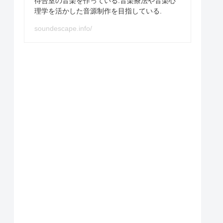
待合室の音楽を作っている.音楽療法や音楽心
理学を活かした音源制作を目指している.
soundescape.info/