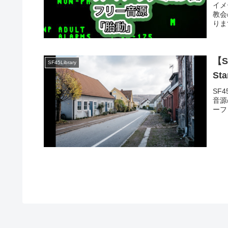
イメ
教会
ります。
【S
SF45Library
St
SF4
音源
ーフ