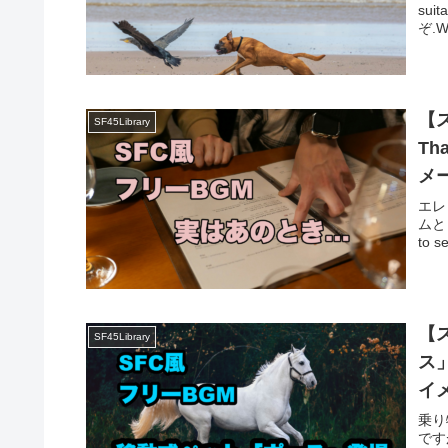
sui
ぞ.Wh
【
SF45Library
Th
メ
エレピ
ムとし
to s
【
SF45Library
ス」
イ
乗り
です