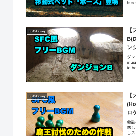
horse
【
SF45Library
B(
ン
ダン
mus
to b
【
SF45Library
(H
ロ
会話
像しまし
しス