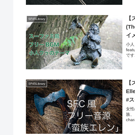
【
SF45Library
(T
イメ
小人
fea
です.I
【ス
SF45Library
El
#ス
女性
族、
char