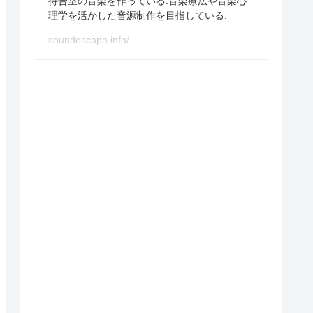
待合室の音楽を作っている.音楽療法や音楽心
理学を活かした音源制作を目指している.
soundescape.info/