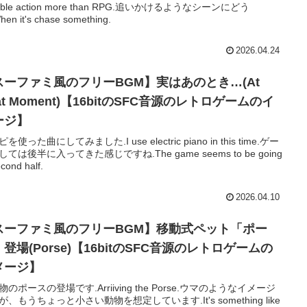
table action more than RPG.追いかけるようなシーンにどう
en it's chase something.
2026.04.24
スーファミ風のフリーBGM】実はあのとき…(At
at Moment)【16bitのSFC音源のレトロゲームのイ
ージ】
を使った曲にしてみました.I use electric piano in this time.ゲー
ては後半に入ってきた感じですね.The game seems to be going
econd half.
2026.04.10
スーファミ風のフリーBGM】移動式ペット「ポー
登場(Porse)【16bitのSFC音源のレトロゲームの
メージ】
物のポースの登場です.Arriiving the Porse.ウマのようなイメージ
が、もうちょっと小さい動物を想定しています.It's something like