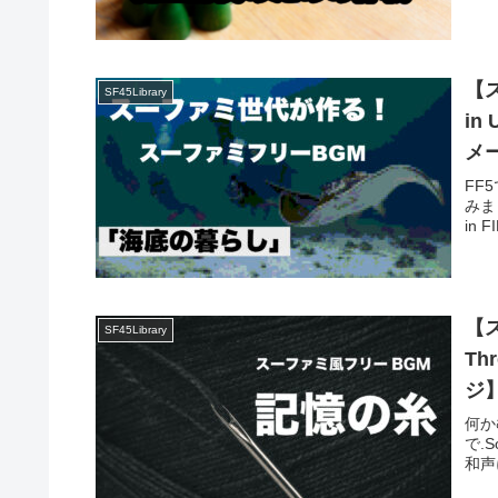
【
SF45Library
in
メ
FF
みました
in 
【
SF45Library
Th
ジ
何か
で.So
和声