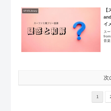
【ス
SF45Library
an
イメ
スー
fro
音楽っ
次
1