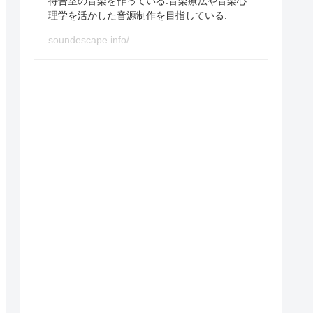
待合室の音楽を作っている.音楽療法や音楽心
理学を活かした音源制作を目指している.
soundescape.info/