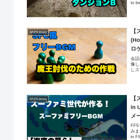
to b
【
SF45Library
(H
ロ
会話
像しまし
しス
【
SF45Library
in
メ
FF
みました
in 