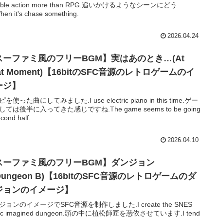
table action more than RPG.追いかけるようなシーンにどう
en it's chase something.
2026.04.24
スーファミ風のフリーBGM】実はあのとき…(At
at Moment)【16bitのSFC音源のレトロゲームのイ
ージ】
を使った曲にしてみました.I use electric piano in this time.ゲー
ては後半に入ってきた感じですね.The game seems to be going
econd half.
2026.04.10
スーファミ風のフリーBGM】ダンジョン
Dungeon B)【16bitのSFC音源のレトロゲームのダ
ジョンのイメージ】
ジョンのイメージでSFC音源を制作しました.I create the SNES
ic imagined dungeon.頭の中に植松師匠を憑依させています.I tend