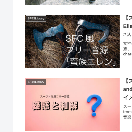
【ス
SF45Library
El
#ス
女性
族、
char
【ス
SF45Library
an
イメ
スー
fro
音楽っ