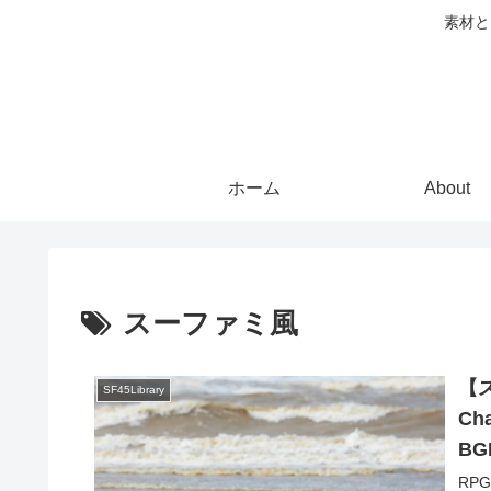
素材と
ホーム
About
スーファミ風
【
SF45Library
Ch
B
RP