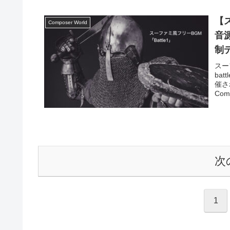
【ス
Composer World
音
制デ
スー
bat
催さ
Comp
次
1