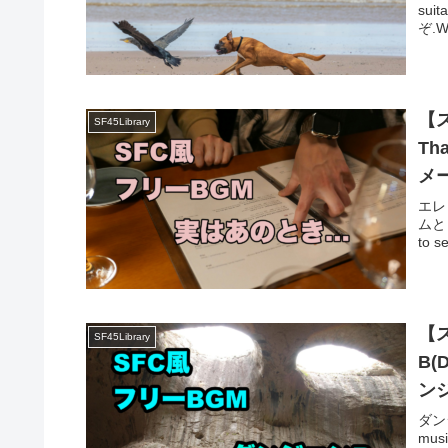
sui
ぞ.Wh
【
SF45Library
Th
メ
エレピ
ムとし
to s
【
SF45Library
B(
ン
ダン
mus