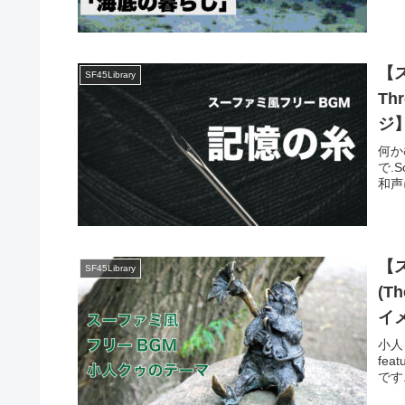
【
SF45Library
Th
ジ
何か
で.So
和声
【
SF45Library
(T
イメ
小人
fea
です.I