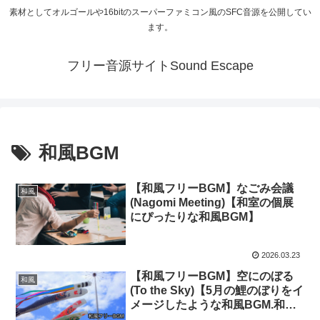
素材としてオルゴールや16bitのスーパーファミコン風のSFC音源を公開してい
ます。
フリー音源サイトSound Escape
和風BGM
【和風フリーBGM】なごみ会議
和風
(Nagomi Meeting)【和室の個展
にぴったりな和風BGM】
2026.03.23
【和風フリーBGM】空にのぼる
和風
(To the Sky)【5月の鯉のぼりをイ
メージしたような和風BGM.和
室、個展にぴったり】