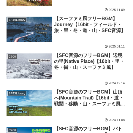
2025.11.09
【スーファミ風フリーBGM】
SF45Library
Journey【16bit・フィールド・
旅・里・冬・道・山・SFC音源】
2025.01.11
【SFC音源のフリーBGM】辺境
C700
の里(Native Place)【16bit・里・
冬・街・山・スーファミ風】
2024.12.14
【SFC音源のフリーBGM】山頂
SF45Library
へ(Mountain Trail)【16bit・道・
戦闘・移動・山・スーファミ風・
FF4・FF5】
2024.11.08
【SFC音源のフリーBGM】バト
C700