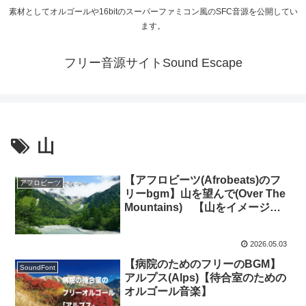
素材としてオルゴールや16bitのスーパーファミコン風のSFC音源を公開してい
ます。
フリー音源サイトSound Escape
山
【アフロビーツ(Afrobeats)のフ
アフロビーツ
リーbgm】山を望んで(Over The
Mountains) 【山をイメージし
たフリー音源】
2026.05.03
【病院のためのフリーのBGM】
SoundFont
アルプス(Alps)【待合室のための
オルゴール音楽】