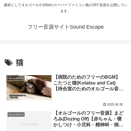
素材としてオルゴールや16bitのスーパーファミコン風のSFC音源を公開してい
ます。
フリー音源サイトSound Escape
猫
【病院のためのフリーのBGM】
SoundFont
こたつと猫(Kotatsu and Cat)
【待合室のためのオルゴール音
楽】
2025.06.30
【オルゴールのフリー音源】まど
SoundFont
ろみ(Dozing Off)【赤ちゃん・寝
かしつけ・小児科・精神科・病
院・待合室・midiあり】