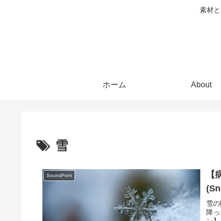
素材と
ホーム
About
雪
【
SoundFont
(S
雪の
降っ
ン】