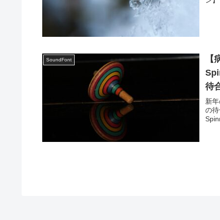
【病
SoundFont
Sp
待
新年の
の待
Spin