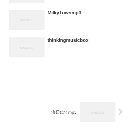
MilkyTownmp3
thinkingmusicbox
海辺にてmp3