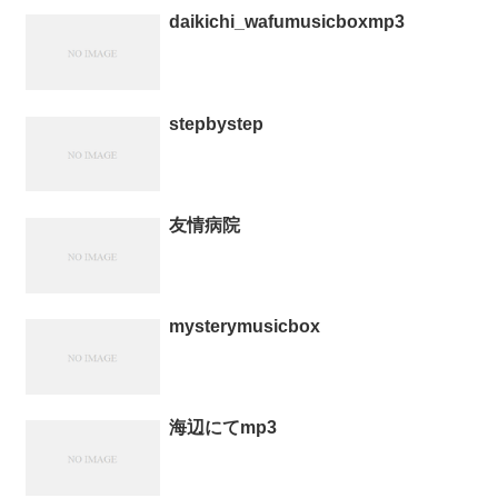
daikichi_wafumusicboxmp3
stepbystep
友情病院
mysterymusicbox
海辺にてmp3