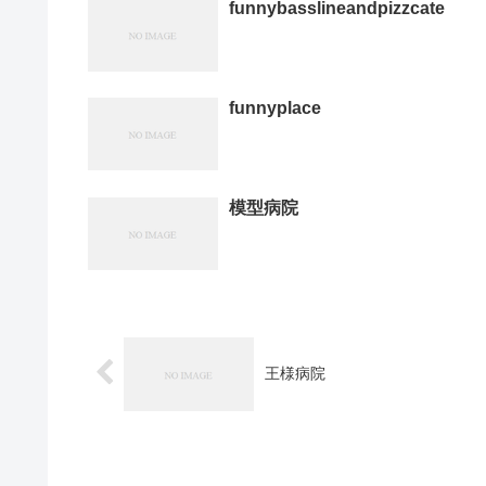
funnybasslineandpizzcate
funnyplace
模型病院
王様病院