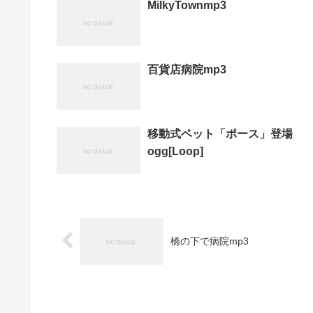
MilkyTownmp3
百貨店病院mp3
移動式ペット「ポース」登場
ogg[Loop]
橋の下で病院mp3