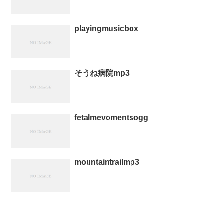
playingmusicbox
そうね病院mp3
fetalmevomentsogg
mountaintrailmp3