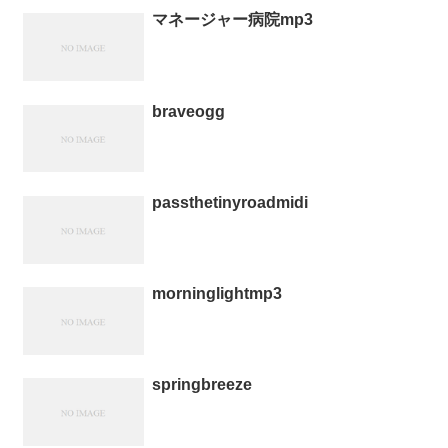
マネージャー病院mp3
braveogg
passthetinyroadmidi
morninglightmp3
springbreeze