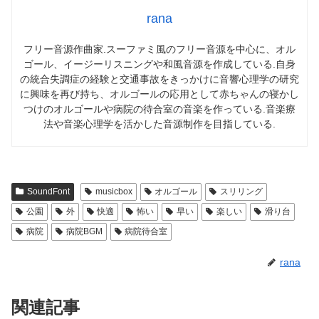
rana
フリー音源作曲家.スーファミ風のフリー音源を中心に、オル
ゴール、イージーリスニングや和風音源を作成している.自身
の統合失調症の経験と交通事故をきっかけに音響心理学の研究
に興味を再び持ち、オルゴールの応用として赤ちゃんの寝かし
つけのオルゴールや病院の待合室の音楽を作っている.音楽療
法や音楽心理学を活かした音源制作を目指している.
SoundFont
musicbox
オルゴール
スリリング
公園
外
快適
怖い
早い
楽しい
滑り台
病院
病院BGM
病院待合室
rana
関連記事