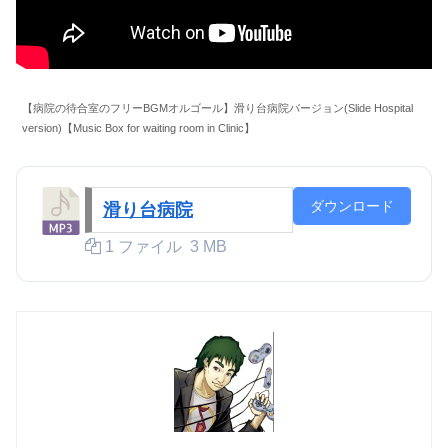
【病院の待合室のフリーBGMオルゴール】滑り台病院バージョン(Slide Hospital
version)【Music Box for waiting room in Clinic】
ダウンロード
滑り台病院
1 ファイル
3 MB