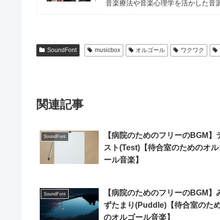
音楽療法や音楽心理学を活かした音源
SoundFont
musicbox
オルゴール
ワクワク
関連記事
【病院のためのフリーのBGM】
SoundFont
スト(Test)【待合室のためのオル
ール音楽】
【病院のためのフリーのBGM】
SoundFont
ずたまり(Puddle)【待合室のた
のオルゴール音楽】