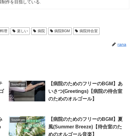
制作を目指している.
料理
楽しい
病院
病院BGM
病院待合室
rana
テ
【病院のためのフリーのBGM】あ
SoundFont
ゴ
いさつ(Greetings)【病院の待合室
のためのオルゴール】
み
【病院のためのフリーのBGM】夏
SoundFont
め
風(Summer Breeze)【待合室のた
めのオルゴール音楽】