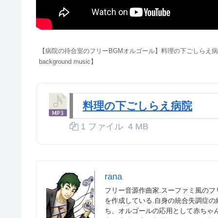
【病院の待合室のフリーBGMオルゴール】料理の下ごしらえ病院バージョン(Preli
background music】
料理の下ごしらえ病院
1 ファイル
4 MB
rana
フリー音源作曲家.スーファミ風の
を作成している.自身の統合失調症
ち、オルゴールの応用として赤ちゃ