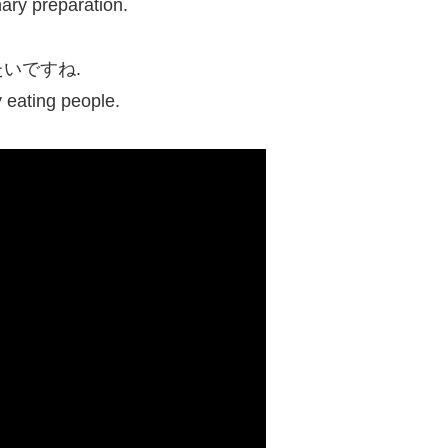
nary preparation.
いですね.
 eating people.