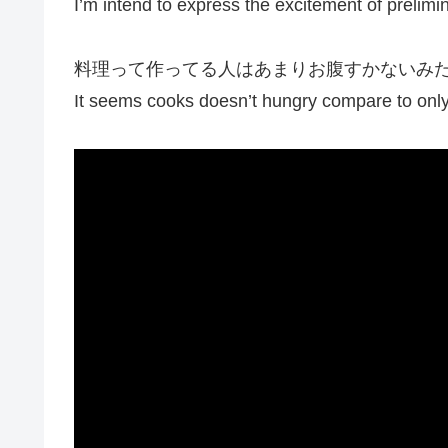
I’m intend to express the excitement of prelimi
料理って作ってる人はあまりお腹すかないみた
It seems cooks doesn’t hungry compare to only