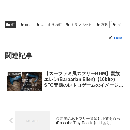
街
midi
はじまりの街
トランペット
哀愁
街
rana
関連記事
【スーファミ風のフリーBGM】蛮族
SF45Library
エレン(Barbarian Ellen)【16bitの
SFC音源のレトロゲームのイメージ】
#スーパーゲ制デー 2025/07/12
【疾走感のあるフリー音源】小道を通っ
て(Pass the Tiny Road)【midiあり】