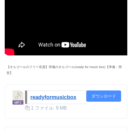
【オルゴールのフリー音源】準備のオルゴール(ready for music box)【準備・用
意】
ダウンロード
readyformusicbox
1 ファイル
9 MB