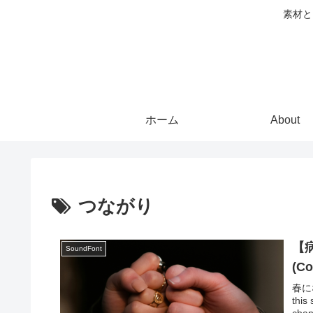
素材と
ホーム
About
つながり
【
SoundFont
(C
春にな
thi
chan