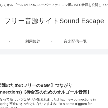
してオルゴールや16bitのスーパーファミコン風のSFC音源を公開して
フリー音源サイトSound Escape
利用規約
音楽配信一覧
病院のためのフリーのBGM】つながり
onnections)【待合室のためのオルゴール音楽】
って新しいつながりが生まれました.I had new connections in
s spring.変化のきっかけになりますよね.It's a some triggers for
ge yourself.