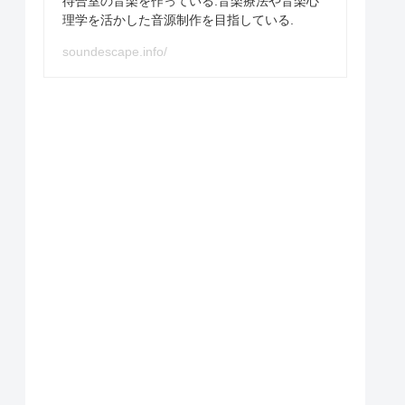
待合室の音楽を作っている.音楽療法や音楽心
理学を活かした音源制作を目指している.
soundescape.info/