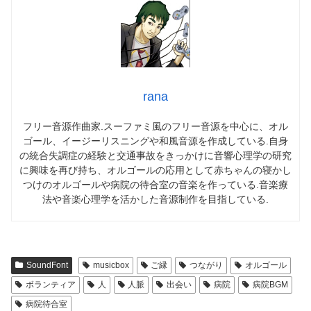
rana
フリー音源作曲家.スーファミ風のフリー音源を中心に、オル
ゴール、イージーリスニングや和風音源を作成している.自身
の統合失調症の経験と交通事故をきっかけに音響心理学の研究
に興味を再び持ち、オルゴールの応用として赤ちゃんの寝かし
つけのオルゴールや病院の待合室の音楽を作っている.音楽療
法や音楽心理学を活かした音源制作を目指している.
SoundFont
musicbox
ご縁
つながり
オルゴール
ボランティア
人
人脈
出会い
病院
病院BGM
病院待合室