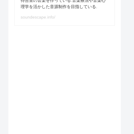
待合室の音楽を作っている.音楽療法や音楽心
理学を活かした音源制作を目指している.
soundescape.info/