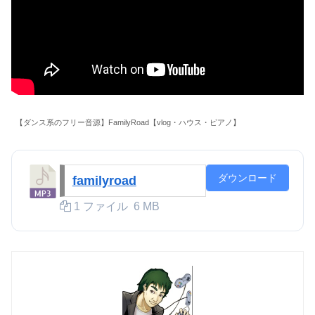
【ダンス系のフリー音源】FamilyRoad【vlog・ハウス・ピアノ】
ダウンロード
familyroad
1 ファイル
6 MB