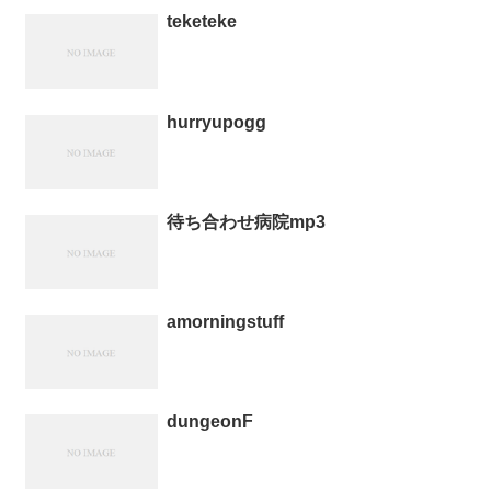
teketeke
hurryupogg
待ち合わせ病院mp3
amorningstuff
dungeonF