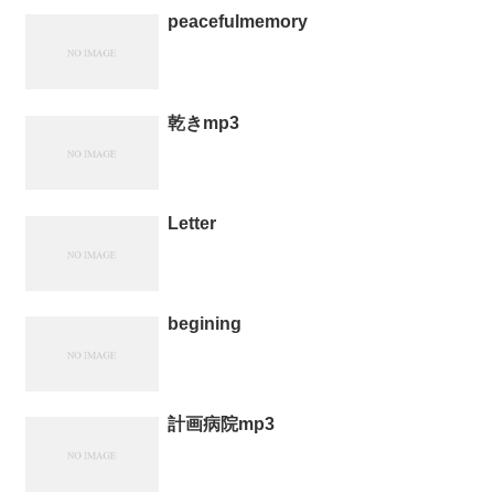
peacefulmemory
乾きmp3
Letter
begining
計画病院mp3