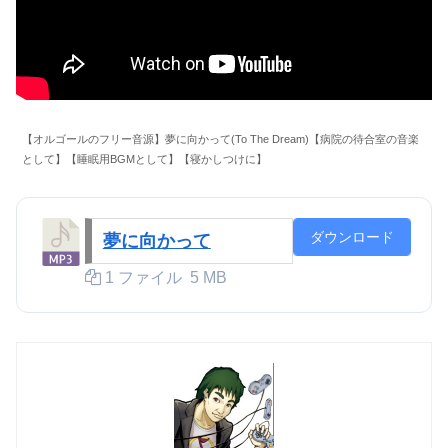
【オルゴールのフリー音源】夢に向かって(To The Dream)【病院の待合室の音楽
として】【睡眠用BGMとして】【寝かしつけに】
ダウンロード
夢に向かって
1 ファイル
5 MB