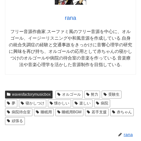
rana
フリー音源作曲家.スーファミ風のフリー音源を中心に、オル
ゴール、イージーリスニングや和風音源を作成している.自身
の統合失調症の経験と交通事故をきっかけに音響心理学の研究
に興味を再び持ち、オルゴールの応用として赤ちゃんの寝かし
つけのオルゴールや病院の待合室の音楽を作っている.音楽療
法や音楽心理学を活かした音源制作を目指している.
wavesfactorymusicbox
オルゴール
努力
受験生
夢
寝かしつけ
懐かしい
楽しい
病院
病院待合室
睡眠用
睡眠用BGM
若手支援
赤ちゃん
頑張る
rana