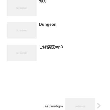
758
Dungeon
ご縁病院mp3
serisoubgm