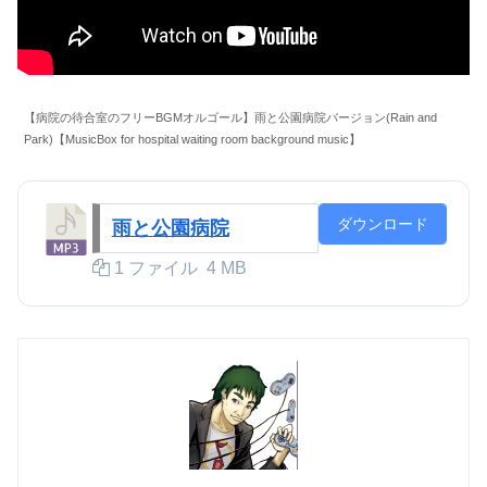
【病院の待合室のフリーBGMオルゴール】雨と公園病院バージョン(Rain and
Park)【MusicBox for hospital waiting room background music】
ダウンロード
雨と公園病院
1 ファイル
4 MB