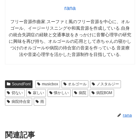
rana
フリー音源作曲家.スーファミ風のフリー音源を中心に、オル
ゴール、イージーリスニングや和風音源を作成している.自身
の統合失調症の経験と交通事故をきっかけに音響心理学の研究
に興味を再び持ち、オルゴールの応用として赤ちゃんの寝かし
つけのオルゴールや病院の待合室の音楽を作っている.音楽療
法や音楽心理学を活かした音源制作を目指している.
SoundFont
musicbox
オルゴール
ノスタルジー
切ない
寂しい
懐かしい
病院
病院BGM
病院待合室
雨
rana
関連記事