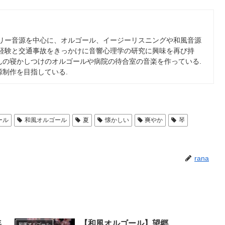
フリー音源を中心に、オルゴール、イージーリスニングや和風音源
の経験と交通事故をきっかけに音響心理学の研究に興味を再び持
んの寝かしつけのオルゴールや病院の待合室の音楽を作っている.
制作を目指している.
ール
和風オルゴール
夏
懐かしい
爽やか
琴
rana
年
【和風オルゴール】望郷
和風オルゴール