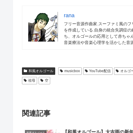
rana
フリー音源作曲家.スーファミ風の
を作成している.自身の統合失調症
ち、オルゴールの応用として赤ちゃ
音楽療法や音楽心理学を活かした音源
和風オルゴール
musicbox
YouTube配信
オルゴ
祖母
空
関連記事
【和風オルゴール】大吉雨の新
和風オルゴール