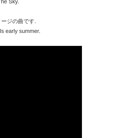
The Sky.
ージの曲です.
lls early summer.