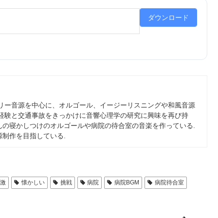
ダウンロード
フリー音源を中心に、オルゴール、イージーリスニングや和風音源
の経験と交通事故をきっかけに音響心理学の研究に興味を再び持
んの寝かしつけのオルゴールや病院の待合室の音楽を作っている.
制作を目指している.
激
懐かしい
挑戦
病院
病院BGM
病院待合室