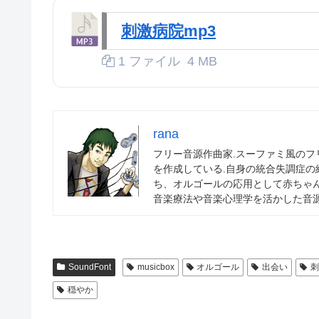
刺激病院mp3
1 ファイル
4 MB
rana
フリー音源作曲家.スーファミ風の
を作成している.自身の統合失調症
ち、オルゴールの応用として赤ちゃ
音楽療法や音楽心理学を活かした音源
SoundFont
musicbox
オルゴール
出会い
刺
穏やか