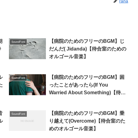
rana
朝
【病院のためのフリーのBGM】じ
SoundFont
待
だんだ( Jidanda)【待合室のための
オルゴール音楽】
ル
【病院のためのフリーのBGM】困
SoundFont
た
ったことがあったら(If You
Warried About Something)【待合
室のためのオルゴール音楽】
昔
【病院のためのフリーのBGM】乗
SoundFont
ル
り越えて(Overcome)【待合室のた
めのオルゴール音楽】