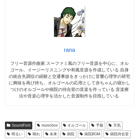
rana
フリー音源作曲家.スーファミ風のフリー音源を中心に、オル
ゴール、イージーリスニングや和風音源を作成している.自身
の統合失調症の経験と交通事故をきっかけに音響心理学の研究
に興味を再び持ち、オルゴールの応用として赤ちゃんの寝かし
つけのオルゴールや病院の待合室の音楽を作っている.音楽療
法や音楽心理学を活かした音源制作を目指している.
SoundFont
musicbox
オルゴール
予報
天気
明るい
晴れ
未来
病院
病院BGM
病院待合室