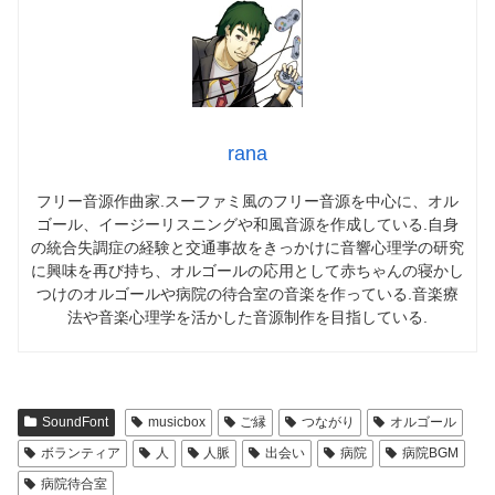
rana
フリー音源作曲家.スーファミ風のフリー音源を中心に、オル
ゴール、イージーリスニングや和風音源を作成している.自身
の統合失調症の経験と交通事故をきっかけに音響心理学の研究
に興味を再び持ち、オルゴールの応用として赤ちゃんの寝かし
つけのオルゴールや病院の待合室の音楽を作っている.音楽療
法や音楽心理学を活かした音源制作を目指している.
SoundFont
musicbox
ご縁
つながり
オルゴール
ボランティア
人
人脈
出会い
病院
病院BGM
病院待合室